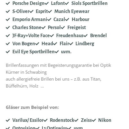
Porsche Design
Lafont
Siols Sportbrillen
S-Oliver
Esprit
Munich Eyewear
Emporio Armani
Cazal
Harbour
Charles Stone
Persol
Freigeist
JF-Ray+Volte Face
Freudenhaus
Brendel
Von Bogen
Head
Flair
Lindberg
Evil Eye Sportbrillen
uvm.
Brillenfassungen mit Begeisterungsgarantie bei Optik
Kürner in Schwabing
auch allergiefreie Brillen bei uns – z.B. aus Titan,
Büffelhürn, Holz …
Gläser zum Beispiel von:
Varilux/ Essilor
Rodenstock
Zeiss
Nikon
Optovision
L1 Optiswiss
uvm.