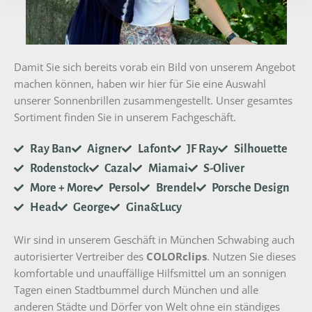
Damit Sie sich bereits vorab ein Bild von unserem Angebot
machen können, haben wir hier für Sie eine Auswahl
unserer Sonnenbrillen zusammengestellt. Unser gesamtes
Sortiment finden Sie in unserem Fachgeschäft.
Ray Ban
Aigner
Lafont
JF Ray
Silhouette
Rodenstock
Cazal
Miamai
S-Oliver
More + More
Persol
Brendel
Porsche Design
Head
George
Gina&Lucy
Wir sind in unserem Geschäft in München Schwabing auch
autorisierter Vertreiber des
COLORclips
. Nutzen Sie dieses
komfortable und unauffällige Hilfsmittel um an sonnigen
Tagen einen Stadtbummel durch München und alle
anderen Städte und Dörfer von Welt ohne ein ständiges