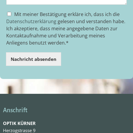
D
Mit meiner Bestätigung erkläre ich, dass ich die
S
Datenschutzerklärung
gelesen und verstanden habe.
G
Ich akzeptiere, dass meine angegebene Daten zur
V
Kontaktaufnahme und Verarbeitung meines
O
Anliegens benutzt werden.*
-
E
i
Nachricht absenden
n
v
e
r
s
t
ä
n
d
Anschrift
n
i
OPTIK KÜRNER
s
Herzogstrasse 9
*