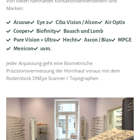
Von vielen namhaften Kontaktlinsenherstellern und
Marken:
Acuvue
Eye 2
Ciba Vision / Alcon
Air Optix
Cooper
Biofinity
Bausch und Lomb
Pure Vision + Ultra
Hecht
Ascon / Bias
MPGE
Menicon
uvm.
Jeder Anpassung geht eine Biometrische
Präzisionsvermessung der Hornhaut voraus mit dem
Rodenstock DNEye Scanner / Topographen .