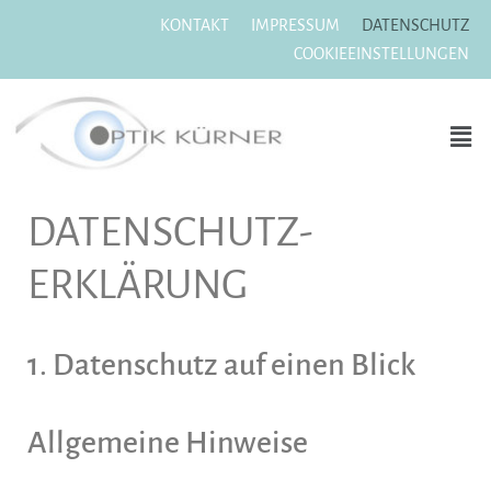
KONTAKT
IMPRESSUM
DATENSCHUTZ
COOKIEEINSTELLUNGEN
Zum
Inhalt
springen
DATENSCHUTZ­
ERKLÄRUNG
1. Datenschutz auf einen Blick
Allgemeine Hinweise