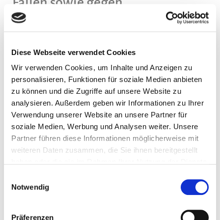
Fällen sowie gegen
Direktwerbung (Art. 21 DSGVO)
Diese Webseite verwendet Cookies
WENN DIE DATENVERARBEITUNG AUF GRUNDLAGE VON
ART. 6 ABS. 1 LIT. E ODER F DSGVO ERFOLGT, HABEN SIE
Wir verwenden Cookies, um Inhalte und Anzeigen zu
JEDERZEIT DAS RECHT, AUS GRÜNDEN, DIE SICH AUS
personalisieren, Funktionen für soziale Medien anbieten
IHRER BESONDEREN SITUATION ERGEBEN, GEGEN DIE
zu können und die Zugriffe auf unsere Website zu
VERARBEITUNG IHRER PERSONENBEZOGENEN DATEN
analysieren. Außerdem geben wir Informationen zu Ihrer
WIDERSPRUCH EINZULEGEN; DIES GILT AUCH FÜR EIN
Verwendung unserer Website an unsere Partner für
AUF DIESE BESTIMMUNGEN GESTÜTZTES PROFILING. DIE
soziale Medien, Werbung und Analysen weiter. Unsere
JEWEILIGE RECHTSGRUNDLAGE, AUF DENEN EINE
Partner führen diese Informationen möglicherweise mit
VERARBEITUNG BERUHT, ENTNEHMEN SIE DIESER
weiteren Daten zusammen, die Sie ihnen bereitgestellt
DATENSCHUTZERKLÄRUNG. WENN SIE WIDERSPRUCH
haben oder die sie im Rahmen Ihrer Nutzung der Dienste
EINLEGEN, WERDEN WIR IHRE BETROFFENEN
gesammelt haben.
Einwilligungsauswahl
PERSONENBEZOGENEN DATEN NICHT MEHR
Notwendig
VERARBEITEN, ES SEI DENN, WIR KÖNNEN ZWINGENDE
SCHUTZWÜRDIGE GRÜNDE FÜR DIE VERARBEITUNG
Präferenzen
NACHWEISEN, DIE IHRE INTERESSEN, RECHTE UND